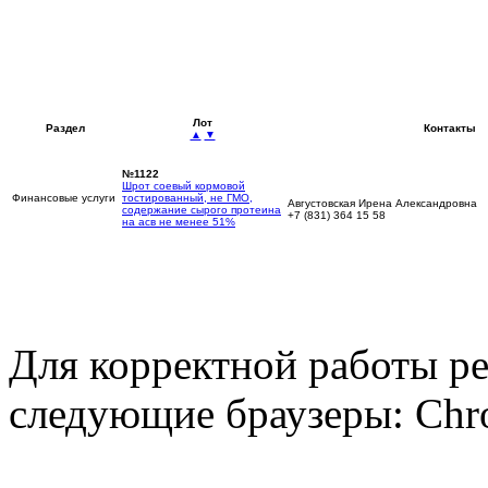
Лот
Раздел
Контакты
▲
▼
№1122
Шрот соевый кормовой
Финансовые услуги
тостированный, не ГМО,
Августовская Ирена Александровна
содержание сырого протеина
+7 (831) 364 15 58
на асв не менее 51%
Для корректной работы р
следующие браузеры: Chro